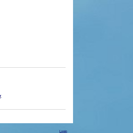
r
.
Login