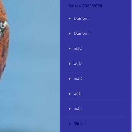
Saison 2023/2024
Damen I
Damen II
mJC
wJD
mJD
wJE
mJE
Minis I